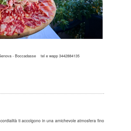
 Genova - Boccadasse tel e wapp 3442884135
 cordialità ti accolgono in una amichevole atmosfera fino