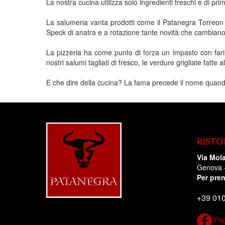
La nostra cucina utilizza solo ingredienti freschi e di pr
La salumeria vanta prodotti come il Patanegra Torreon 
Speck di anatra e a rotazione tante novità che cambiano
La pizzeria ha come punto di forza un impasto con farina
nostri salumi tagliati di fresco, le verdure grigliate fatte 
E che dire della cucina? La fama precede il nome quando 
RIST
Via Mol
Genova 
Per pren
+39 01
Pag