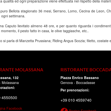
ima qualità ed ogni preparazione viene effettuata nel rispetto della mater
puro Bellota stagionato 36 mesi, Serrano, Lomo, Cecina de Leon, Chor
 ogni settimana.
 Caputo lievitato almeno 48 ore, e per quanto riguarda i condimenti, s
al momento, il pesto fatto in casa, le olive taggiasche, etc..
si parla di Manzetta Prussiana; Riding Angus Scozia; filetto, costate e 
ORANTE MOLASSANA
RISTORANTE BOCCADA
assana, 132
Piazza Enrico Bassano
- Molassana
Genova - Boccadasse
otazioni:
Per prenotazioni:
0 4550500
+39 010 4559740
ina Facebook
Pagina Facebook