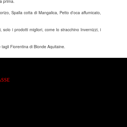
ia prima.
izo, Spalla cotta di Mangalica, Petto d'oca affumicato,
olo i prodotti migliori, come lo stracchino Invernizzi, i
tagli Fiorentina di Blonde Aquitaine.
SSE